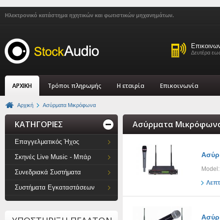
Ηλεκτρονικό κατάστημα ηχητικών και φωτιστικών μηχανημάτων.
Επικοινω
Δευτέρα εως
ΑΡΧΙΚΗ
Τρόποι πληρωμής
Η εταιρία
Επικοινωνία
Αρχική
Ασύρματα Μικρόφωνα
ΚΑΤΗΓΟΡΙΕΣ
Ασύρματα Μικρόφωνα
Επαγγελματικός Ήχος
Ασύρ
Σκηνές Live Music - Μπάρ
Model
Συνεδριακά Συστήματα
Λεπτ
Συστήματα Εγκαταστάσεων
Ασύρ