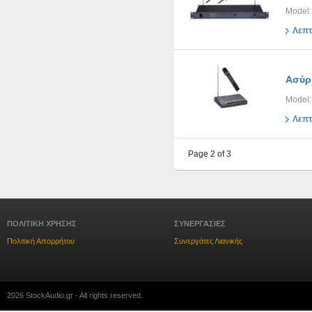
Model
Λεπτ
Ασύρ
Model:
Λεπτ
Page 2 of 3
ΠΟΛΙΤΙΚΗ ΧΡΗΣΗΣ
ΣΥΝΕΡΓΑΣΙΕΣ
Πολιτική Απορρήτου
Συνεργάτες Λιανικής
2026 StockAudio.gr - All rights reserved.