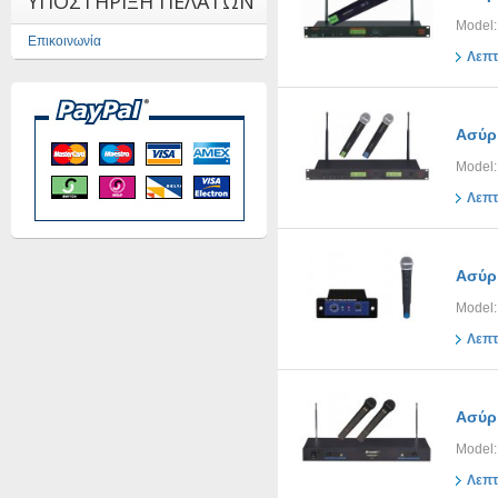
ΥΠΟΣΤΗΡΙΞΗ ΠΕΛΑΤΩΝ
Model
Επικοινωνία
Λεπτ
Ασύρ
Model
Λεπτ
Ασύρ
Model
Λεπτ
Ασύρ
Model:
Λεπτ