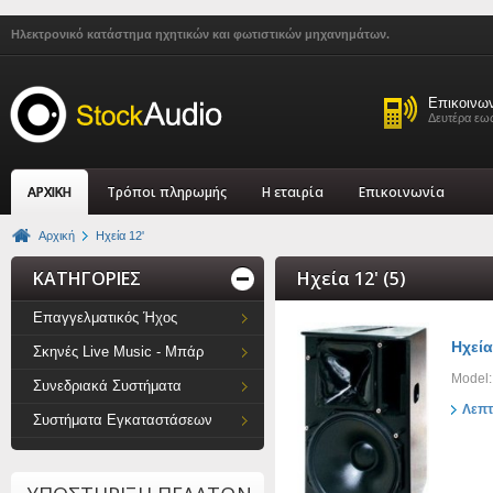
Ηλεκτρονικό κατάστημα ηχητικών και φωτιστικών μηχανημάτων.
Επικοινω
Δευτέρα εως
ΑΡΧΙΚΗ
Τρόποι πληρωμής
Η εταιρία
Επικοινωνία
Αρχική
Ηχεία 12'
ΚΑΤΗΓΟΡΙΕΣ
Ηχεία 12' (5)
Επαγγελματικός Ήχος
Ηχεία
Σκηνές Live Music - Μπάρ
Model:
Συνεδριακά Συστήματα
Λεπτ
Συστήματα Εγκαταστάσεων