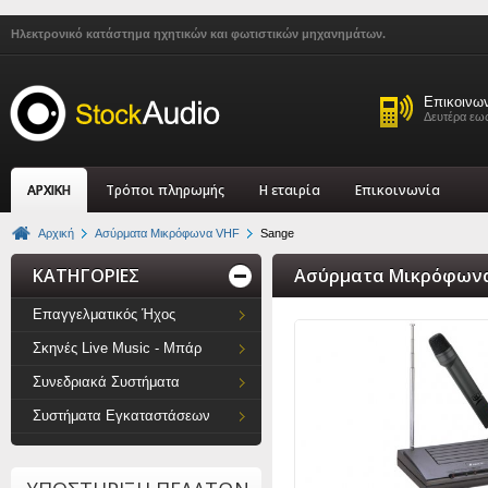
Ηλεκτρονικό κατάστημα ηχητικών και φωτιστικών μηχανημάτων.
Επικοινω
Δευτέρα εως
ΑΡΧΙΚΗ
Τρόποι πληρωμής
Η εταιρία
Επικοινωνία
Αρχική
Ασύρματα Μικρόφωνα VHF
Sange
ΚΑΤΗΓΟΡΙΕΣ
Ασύρματα Μικρόφωνα 
Επαγγελματικός Ήχος
Σκηνές Live Music - Μπάρ
Συνεδριακά Συστήματα
Συστήματα Εγκαταστάσεων