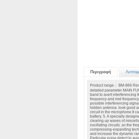
Περιγραφή
Λεπτομ
Product range： BM-866 Resp
detailed parameter MAIN FU
band to avert interferencing 
frequency and mid frequency n
possible interferencing sign
hidden antenna .look good and
circuit in the microphone.It ca
battery. 5. A specially designed
clearing up waves of miscella
oscillating circuits ,so the fr
compressing-expanding tech
and increase the dynamic rang
Particular noise detect to av