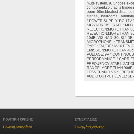
mute system. 9. Choose excel
component,so that its timbre 
open :50m.Idealest distance in
stages、ballrooms、auditori
* POWER SUPPLY: DC 17V
SIGNAL/NOISE RATIO: MOR
REJECTION:MORE THAN 8
REJECTION:MORE THAN 80d
10dBuV(SINAD=30dB) * DE
MICROPHONE: * TRANSMIT
TYPE : FM,F3F * MAX DEVI
EMISSION:MORE THAN 40d
VOLTAGE: 9V * CONTINOUS
PERFORMANCE: * CARRIE
FREQUENCY STABILIZATIO
RANGE: MORE THAN 90dB 
LESS THAN 0.5% * FREQU
AUDIO OUTPUT LEVEL: SE
ΠΟΛΙΤΙΚΗ ΧΡΗΣΗΣ
ΣΥΝΕΡΓΑΣΙΕΣ
Πολιτική Απορρήτου
Συνεργάτες Λιανικής