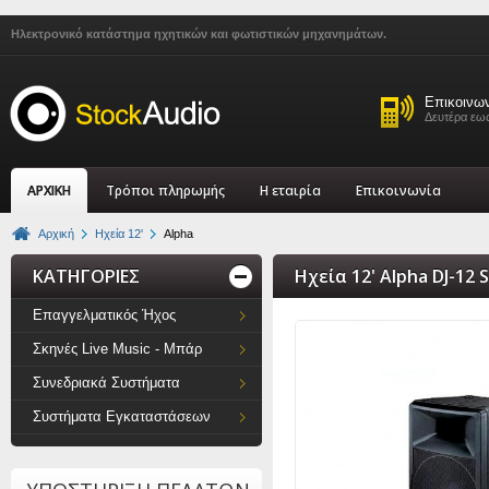
Ηλεκτρονικό κατάστημα ηχητικών και φωτιστικών μηχανημάτων.
Επικοινω
Δευτέρα εως
ΑΡΧΙΚΗ
Τρόποι πληρωμής
Η εταιρία
Επικοινωνία
Αρχική
Ηχεία 12'
Alpha
ΚΑΤΗΓΟΡΙΕΣ
Ηχεία 12' Alpha DJ-12 S
Επαγγελματικός Ήχος
Σκηνές Live Music - Μπάρ
Συνεδριακά Συστήματα
Συστήματα Εγκαταστάσεων