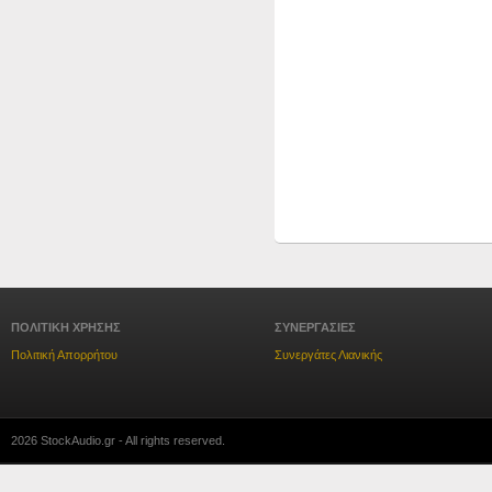
ΠΟΛΙΤΙΚΗ ΧΡΗΣΗΣ
ΣΥΝΕΡΓΑΣΙΕΣ
Πολιτική Απορρήτου
Συνεργάτες Λιανικής
2026 StockAudio.gr - All rights reserved.