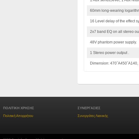
60mm long-wearing logarithm
16 Level delay of the effect s
2x7 band EQ on all stereo ou
48V phantom power supply.
1 Stereo power output .
Dimension: 470΅Α450΅Α140,
ΠΟΛΙΤΙΚΗ ΧΡΗΣΗΣ
ΣΥΝΕΡΓΑΣΙΕΣ
Πολιτική Απορρήτου
Συνεργάτες Λιανικής