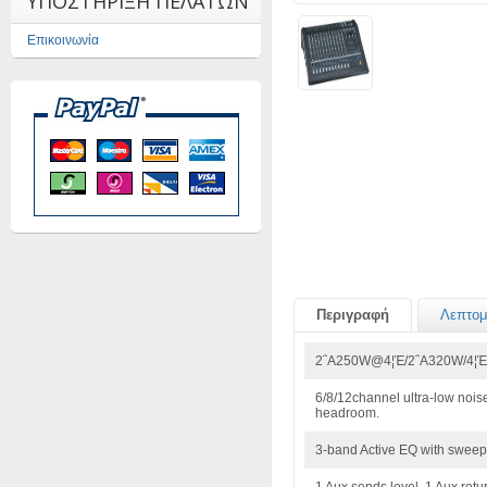
ΥΠΟΣΤΗΡΙΞΗ ΠΕΛΑΤΩΝ
Επικοινωνία
Περιγραφή
Λεπτομ
2΅Α250W@4¦Έ/2΅Α320W/4¦Έ/
6/8/12channel ultra-low nois
headroom.
3-band Active EQ with swee
1 Aux sends,level, 1 Aux retu