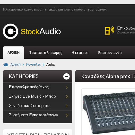
Ηλεκτρονικό κατάστημα ηχητικών και φωτιστικών μηχανημάτων.
Επικοινω
Δευτέρα εως
ΑΡΧΙΚΗ
Τρόποι πληρωμής
Η εταιρία
Επικοινωνία
Αρχική
Κονσόλες
Alpha
ΚΑΤΗΓΟΡΙΕΣ
Κονσόλες Alpha pmx 1
Επαγγελματικός Ήχος
Σκηνές Live Music - Μπάρ
Συνεδριακά Συστήματα
Συστήματα Εγκαταστάσεων