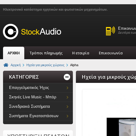
Ηλεκτρονικό κατάστημα ηχητικών και φωτιστικών μηχανημάτων.
Επικοινω
Δευτέρα εως
ΑΡΧΙΚΗ
Τρόποι πληρωμής
Η εταιρία
Επικοινωνία
Αρχική
Ηχεία για μικρούς χώρους
Alpha
ΚΑΤΗΓΟΡΙΕΣ
Ηχεία για μικρούς χώρ
Επαγγελματικός Ήχος
Σκηνές Live Music - Μπάρ
Συνεδριακά Συστήματα
Συστήματα Εγκαταστάσεων