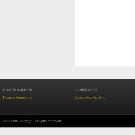
ΠΟΛΙΤΙΚΗ ΧΡΗΣΗΣ
ΣΥΝΕΡΓΑΣΙΕΣ
Πολιτική Απορρήτου
Συνεργάτες Λιανικής
2026 StockAudio.gr - All rights reserved.