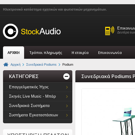
Ηλεκτρονικό κατάστημα ηχητικών και φωτιστικών μηχανημάτων.
Επικοινω
Δευτέρα εως
ΑΡΧΙΚΗ
Τρόποι πληρωμής
Η εταιρία
Επικοινωνία
Αρχική
Συνεδριακά Podiums
Podium
ΚΑΤΗΓΟΡΙΕΣ
Συνεδριακά Podiums 
Επαγγελματικός Ήχος
Σκηνές Live Music - Μπάρ
Συνεδριακά Συστήματα
Συστήματα Εγκαταστάσεων