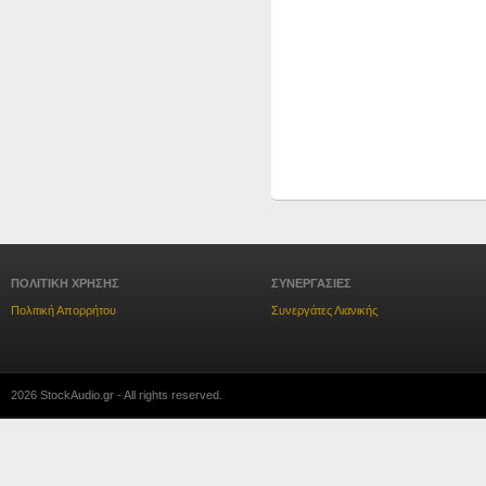
ΠΟΛΙΤΙΚΗ ΧΡΗΣΗΣ
ΣΥΝΕΡΓΑΣΙΕΣ
Πολιτική Απορρήτου
Συνεργάτες Λιανικής
2026 StockAudio.gr - All rights reserved.