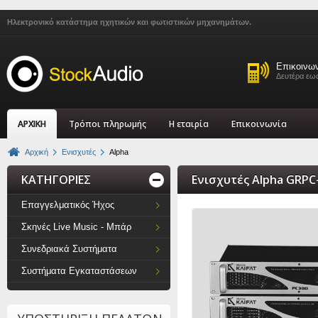
Ηλεκτρονικό κατάστημα ηχητικών και φωτιστικών μηχανημάτων.
Επικοινω
Δευτέρα εως
ΑΡΧΙΚΗ
Τρόποι πληρωμής
Η εταιρία
Επικοινωνία
Αρχική
Ενισχυτές
Alpha
ΚΑΤΗΓΟΡΙΕΣ
Ενισχυτές Alpha GRPC
Επαγγελματικός Ήχος
Σκηνές Live Music - Μπάρ
Συνεδριακά Συστήματα
Συστήματα Εγκαταστάσεων