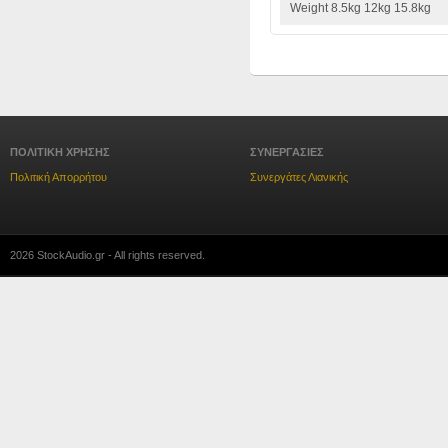
Weight 8.5kg 12kg 15.8kg
ΠΟΛΙΤΙΚΗ ΧΡΗΣΗΣ
ΣΥΝΕΡΓΑΣΙΕΣ
Πολιτική Απορρήτου
Συνεργάτες Λιανικής
2026 StockAudio.gr - All rights reserved.