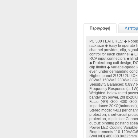
Περιγραφή
Λεπτομ
PC 500 FEATURES: ◆ Robust
rack size ◆ Easy to operate fr
channel provides, clip, sign
control for each channel ◆ El
RCA input connectors ◆ Bind
◆ Protectiong cuit design, DC
clip limiter ◆ Variabe-speed l
even under demanding con
Highed panel 2U 2U 2U 4
80W×2 150W×2 230W×2 8Ω(B
Sensitivity Balanced: 0.89V 
Frequency Response (at 1W) 
Weighted, below rated powe
bandwidth power, 20Hz-20
Factor (4Ω) >300 >300 >300
Impedance 20KΩ(balanced),
Stereo mode: 4-8Ω per chann
protection, short-circuit prot
protection, clip limiter Conn
output: binding postand spea
Power LED Cooling Variable
Requirements 110-120VAC/
(W×H×D) 480×88.8×225mm